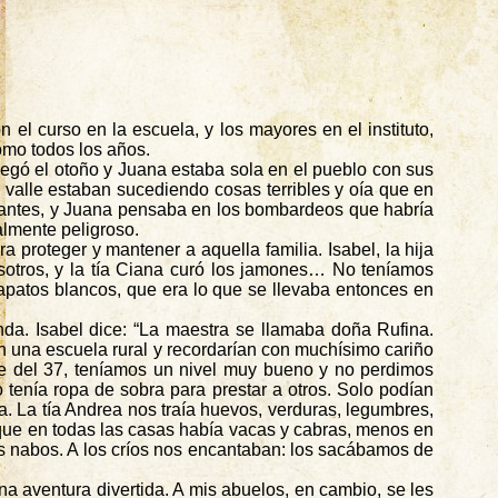
el curso en la escuela, y los mayores en el instituto,
omo todos los años.
legó el otoño y Juana estaba sola en el pueblo con sus
l valle estaban sucediendo cosas terribles y oía que en
es antes, y Juana pensaba en los bombardeos que habría
almente peligroso.
 proteger y mantener a aquella familia. Isabel, la hija
otros, y la tía
Ciana
curó los jamones… No teníamos
apatos blancos, que era lo que se llevaba entonces en
da. Isabel dice: “La maestra se llamaba doña Rufina.
 una escuela rural y recordarían con muchísimo cariño
re del 37, teníamos un nivel muy bueno y no perdimos
tenía ropa de sobra para prestar a otros. Solo podían
. La tía Andrea nos traía huevos, verduras, legumbres,
que en todas las casas había vacas y cabras, menos en
nabos. A los críos nos encantaban: los sacábamos de
 aventura divertida. A mis abuelos, en cambio, se les