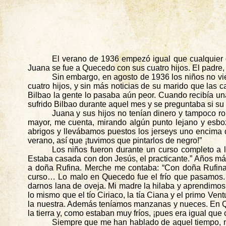
El verano de 1936 empezó igual que cualquier o
Juana se fue a Quecedo con sus cuatro hijos. El padre, 
Sin embargo, en agosto de 1936 los niños no vi
cuatro hijos, y sin más noticias de su marido que las 
Bilbao la gente lo pasaba aún peor. Cuando recibía un
sufrido Bilbao durante aquel mes y se preguntaba si su 
Juana y sus hijos no tenían dinero y tampoco rop
mayor, me cuenta, mirando algún punto lejano y esboz
abrigos y llevábamos puestos los
jerseys
uno encima de
verano, así que ¡tuvimos que pintarlos de negro!”
Los niños fueron durante un curso completo a 
Estaba casada con don Jesús, el practicante.” Años má
a doña Rufina. Merche me contaba: “Con doña Rufina 
curso… Lo malo en Quecedo fue el frío que pasamos. A
darnos lana de oveja. Mi madre la hilaba y aprendimos 
lo mismo que el tío Ciriaco, la tía
Ciana
y el primo Vent
la nuestra. Además teníamos manzanas y nueces. En 
la tierra y, como estaban muy fríos, ¡pues era igual qu
Siempre que me han hablado de aquel tiempo, mi