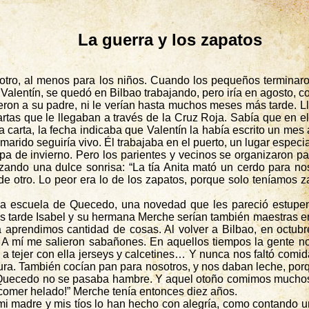
La guerra y los zapatos
tro, al menos para los niños. Cuando los pequeños terminaron 
Valentín, se quedó en Bilbao trabajando, pero iría en agosto, c
eron a su padre, ni le verían hasta muchos meses más tarde. L
cartas que le llegaban a través de la Cruz Roja. Sabía que en e
a carta, la fecha indicaba que Valentín la había escrito un m
marido seguiría vivo. Él trabajaba en el puerto, un lugar especi
a de invierno. Pero los parientes y vecinos se organizaron para
ando una dulce sonrisa: “La tía Anita mató un cerdo para nos
 otro. Lo peor era lo de los zapatos, porque solo teníamos z
la escuela de Quecedo, una novedad que les pareció estupen
s tarde Isabel y su hermana Merche serían también maestras en
aprendimos cantidad de cosas. Al volver a Bilbao, en octub
 mí me salieron sabañones. En aquellos tiempos la gente no 
a tejer con ella
jerseys
y calcetines… Y nunca nos faltó comida
ura. También cocían pan para nosotros, y nos daban leche, por
Quecedo no se pasaba hambre. Y aquel otoño comimos muchos 
e comer helado!” Merche tenía entonces diez años.
 madre y mis tíos lo han hecho con alegría, como contando una