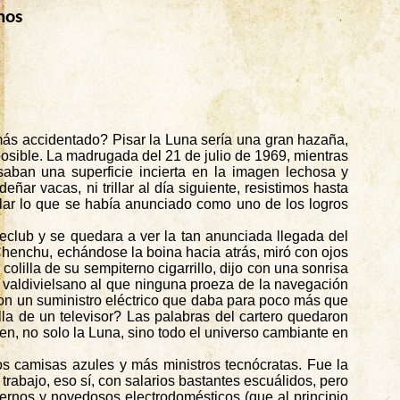
nos
ás accidentado? Pisar la Luna sería una gran hazaña,
mposible. La madrugada del 21 de julio de 1969, mientras
aban una superficie incierta en la imagen lechosa y
ar vacas, ni trillar al día siguiente, resistimos hasta
lar lo que se había anunciado como uno de los logros
leclub y se quedara a ver la tan anunciada llegada del
henchu
, echándose la boina hacia atrás, miró con ojos
colilla de su sempiterno cigarrillo, dijo con una sonrisa
n
valdivielsano
al que ninguna proeza de la navegación
con un suministro eléctrico que daba para poco más que
la de un televisor? Las palabras del cartero quedaron
n, no solo la Luna, sino todo el universo cambiante en
s camisas azules y más ministros tecnócratas. Fue la
rabajo, eso sí, con salarios bastantes escuálidos, pero
dernos y novedosos electrodomésticos (que al principio