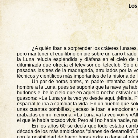
Los
¿A quién iban a sorprender los cráteres lunare
pero mantener el equilibrio en pie sobre un carro tirad
la Luna relucía espléndida y diáfana en el cielo de
difuminada que ofrecía el televisor del teleclub. Solo
pasadas las tres de la madrugada, arrullados por la 
técnicos y científicos más importantes de la historia de
Un par de horas antes, mi padre intentaba co
hombre a la Luna, pues se suponía que la nave ya habí
burlones el bello cielo que en aquella noche estival cubr
guasona: «La Luna ya la veo yo desde aquí. ¡Mírala,
P
espacial le iba a cambiar la vida. En un pueblo que s
unas cuantas bombillas, ¿acaso le iban a emocionar a 
grabadas en mi memoria: «La Luna ya la veo yo» y «All
el que le había tocado vivir. Pero allí no había nadie, na
En los años 60 se decía que todo estaba cambi
década de los más ambiciosos “planes de desarrollo”. E
con la posibilidad de hacer horas extra o darse al pl