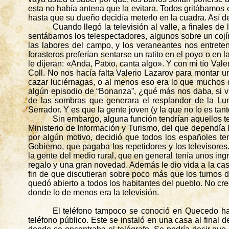
esta no había antena que la evitara. Todos gritábamos
hasta que su dueño decidía meterlo en la cuadra. Así de d
Cuando llegó la televisión al valle, a finales d
sentábamos los telespectadores, algunos sobre un cojí
las labores del campo, y los veraneantes nos entrete
forasteros preferían sentarse un ratito en el
poyo
o en la
le dijeran: «Anda,
Patxo
, canta algo». Y con mi tío Va
Coll
. No nos hacía falta Valerio
Lazarov
para montar u
cazar luciérnagas, o al menos eso era lo que muchos d
algún episodio de “Bonanza”, ¿qué más nos daba, si v
de las sombras que generara el resplandor de la Lun
Serrador. Y es que la gente joven (y la que no lo es ta
Sin embargo, alguna función
tendrían
aquellos te
Ministerio de Información y Turismo, del que dependía 
por algún motivo, decidió que todos los españoles te
Gobierno, que pagaba los repetidores y los televisores
la gente del medio rural, que en general tenía unos ing
regalo y una gran novedad. Además le dio vida a la cas
fin de que discutieran sobre poco más que los turnos d
quedó abierto a todos los habitantes del pueblo. No creo
donde lo de menos era la televisión.
El teléfono tampoco se conoció en
Quecedo
ha
teléfono público. Este se instaló en una casa al final 