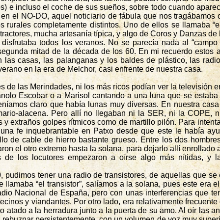
os) e incluso el coche de sus sueños, sobre todo cuando aparec
n en el NO-DO, aquel noticiario de fábula que nos tragábamos 
 rurales completamente distintos. Uno de ellos se llamaba “e
ractores, mucha artesanía típica, y algo de Coros y Danzas de
y disfrutaba todos los veranos. No se parecía nada al “campo
segunda mitad de la década de los 60. En mi recuerdo estos a
 las casas, las palanganas y los baldes de plástico, las radios
erano en la era de Melchor, casi enfrente de nuestra casa.
 de las Merindades, ni los más ricos podían ver la televisión 
anolo Escobar o a Marisol cantando a una luna que se estaba “p
teníamos claro que había lunas muy diversas. En nuestra cas
mario-alacena. Pero allí no llegaban ni la SER, ni la COPE, 
extraños golpes rítmicos como de martillo pilón. Para intentar 
a una fe inquebrantable en
Patxo
desde que este le había ayud
lo de cable de hierro bastante grueso. Entre los dos hombres 
evaron el otro extremo hasta la solana, para dejarlo allí enroll
s de los locutores empezaron a oírse algo más nítidas, y l
, pudimos tener una radio de transistores, de aquellas que s
 llamaba “el transistor”, salíamos a la solana, pues este era e
dio Nacional de España, pero con unas interferencias que ten
ecinos y viandantes. Por otro lado, era relativamente frecuent
to atado a la herradura junto a la puerta de su amo. Al oír las
 rebuznar persistentemente, con un volumen de voz muy superior 