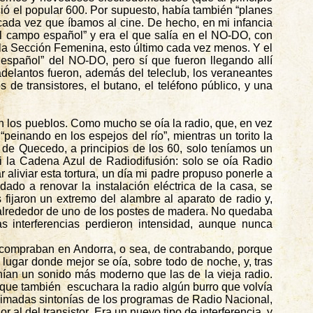
ió el popular 600. Por supuesto, había también “planes
cada vez que íbamos al cine. De hecho, en mi infancia
l campo español” y era el que salía en el NO-DO, con
 la Sección Femenina, esto último cada vez menos. Y el
 español” del NO-DO, pero sí que fueron llegando allí
delantos fueron, además del teleclub, los veraneantes
 de transistores, el butano, el teléfono público, y una
en los pueblos. Como mucho se oía la radio, que, en vez
einando en los espejos del río”, mientras un torito la
a de
Quecedo
, a principios de los 60, solo teníamos un
ni la Cadena Azul de Radiodifusión: solo se oía Radio
aliviar esta tortura, un día mi padre propuso ponerle a
ado a renovar la instalación eléctrica de la casa, se
fijaron un extremo del alambre al aparato de radio y,
ado alrededor de uno de los postes de madera. No quedaba
as interferencias perdieron intensidad, aunque nunca
e compraban en Andorra, o sea, de contrabando, porque
l lugar donde mejor se oía, sobre todo de noche, y, tras
ían un sonido más moderno que las de la vieja radio.
e que también
escuchara la radio algún burro que volvía
 animadas sintonías de los programas de Radio Nacional,
al del transistor. Era un nuevo tipo de interferencia, y