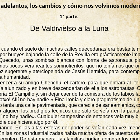
 adelantos, los cambios y cómo nos volvimos moder
1ª parte:
De Valdivielso a la Luna
s, cuando el suelo de muchas calles
quecedanas
era bastante m
o por bueyes bajando la calle de la Revilla era prácticamente i
Quecedo
, unas sombras blancas con forma de astronauta pis
 unos pocos veraneantes somnolientos, que no teníamos que ordeñ
voz sugerente y aterciopelada de Jesús
Hermida
, para contemp
 la humanidad.
nvencer a su amigo
Chenchu
, el cartero, para que entrara al
te
a alunizado y en breve descenderían de ella los astronautas.
C
ía El Campillo y, sin dejar caer de la comisura de los labios la 
atxo
! Allí no hay nadie.» Fina ironía y claro pragmatismo de u
olo tenía una calle pavimentada, que carecía de saneamientos, 
alguien los prodigios técnicos que solo se veían en la pantal
í no hay nadie». Cualquier campesino de entonces veía muy bie
die que hiciera algo por él.
ando. En las altas esferas del poder se veían cada vez meno
n las zonas industrializadas había mucha oferta de puestos de t
uriempleo. De esta manera, las familias podían comprar los mo