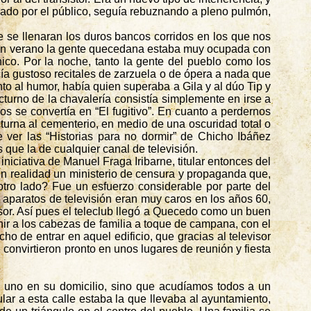
brado por el público, seguía rebuznando a pleno pulmón,
que se llenaran los duros bancos corridos en los que nos
en verano la gente
quecedana
estaba muy ocupada con
ico. Por la noche, tanto la gente del pueblo como los
cía gustoso recitales de zarzuela o de ópera a nada que
nto al humor, había quien superaba a Gila y al dúo
Tip
y
octurno de la chavalería consistía simplemente en irse a
s se convertía en “El fugitivo”. En cuanto a perdernos
urna al cementerio, en medio de una oscuridad total o
ver las “Historias para no dormir” de Chicho Ibáñez
 que la de cualquier canal de televisión.
niciativa de Manuel Fraga Iribarne, titular entonces del
en realidad un ministerio de censura y propaganda que,
otro lado? Fue un esfuerzo considerable por parte del
s aparatos de televisión eran muy caros en los años 60,
or. Así pues el teleclub llegó a
Quecedo
como un buen
nir a los cabezas de familia a toque de campana, con el
 de entrar en aquel edificio, que gracias al televisor
e convirtieron pronto en unos lugares de reunión y fiesta
 uno en su domicilio, sino que acudíamos todos a un
ular a esta calle estaba la que llevaba al ayuntamiento,