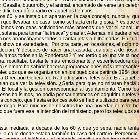
«¡
Caaalla
,
buuurro
!», y el animal, encantado de verse tan cele
ifícil era oír la radio en aquellos tiempos.
e los 60, y se instaló un aparato en la casa concejo, nunca vi 
n que llevaban de casa, como se hacía en la iglesia. Y es que 
níamos con otras actividades más amenas que ver el canal ún
 solana para tomar “la fresca” y charlar. Además, mi padre ofre
len nos arrancábamos todos a cantar jotas o
bilbainadas
. En cua
n show de variedades.
Por otra parte, en ocasiones, el ocio n
ecían. Y después de hacer una trastada, cualquiera de nosotro
ivíamos todos en la Ponderosa? Y recuerdo que una visita noct
a, resultaba bastante más emocionante y estremecedora que 
nto) siempre ha sabido hacerse programaciones más interesantes
leclubs que se organizaron en los pueblos a partir de 1964 por i
la Dirección General de Radiodifusión y Televisión. Era aquel 
nían que ver la televisión. ¿Sería para que no miraran hacia 
. El local y la gestión correspondían al ayuntamiento. Como lo
resos bajísimos, no podía pensar entonces en adquirir un televis
a concejo, que hasta entonces solo se había utilizado para reu
e riego. Para muchos de nosotros fue una novedad el mero hecho
 que fuera esa la intención del ministerio, pero los teleclubs s
sta mediada la década de los 60 y, que yo sepa, nadie tenía
de la calle donde estaba también la casa del cartero. Perpendic