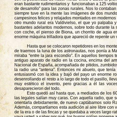
eran bastante rudimentarios y
funcionaban a 125 volti
de desarrollo” para las zonas rurales. Nos lo contaba
siempre tuve en la mente las imágenes de dos mundos
campesinos felices y relajados montados en modernos t
otro mundo rural era Valdivielso, el que yo palpaba 
bastantes adelantos modernos, sobre todo durante la 
con coche, el pienso de
Biona
, un chorrito de agua en
enorme máquina trilladora que apareció de repente un v
Hasta que se colocaron repetidores en los montes
de traernos la luna de los astronautas, nos ponía a M
miraba “entre la jara
escondío
”. En aquellos tiempos 
antiguo aparato de radio en la cocina, encima del ar
Nacional de España, acompañada de pitidos, zumbidos y 
la radio una “antena”. Entonces mi abuelo, que tení
entusiasmó con la idea y bajó del payo un enorme rol
desenrollando el resto a lo largo de todo el pasillo, ll
muy estético el invento, pero gracias a él las voce
desaparecieron del todo.
Esto quedó así hasta que, a mediados de los 60
las legales salían muy caras. Con aquella radio, que se
orientarla debidamente, de nuevo captábamos solo Ra
Además, compartíamos esta audición al aire libre con v
de la era o de las fincas y se quedaba a veces largo ra
vaya usted a saber por qué, los burros solían ponerse a