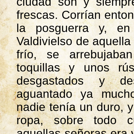
ciudad son y siempr
frescas. Corrían ento
la posguerra y, en
Valdivielso de aquella
frío, se arrebujab
toquillas y unos rú
desgastados y des
aguantado ya muchos
nadie tenía un duro, 
ropa, sobre todo c
aquellas señoras era v