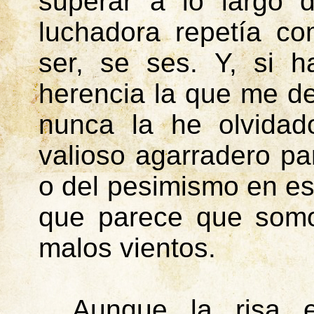
superar a lo largo 
luchadora repetía c
ser, se
ses
. Y, si 
herencia la que me de
nunca la he olvidad
valioso agarradero pa
o del pesimismo en e
que parece que somo
malos vientos.
Aunque la risa e