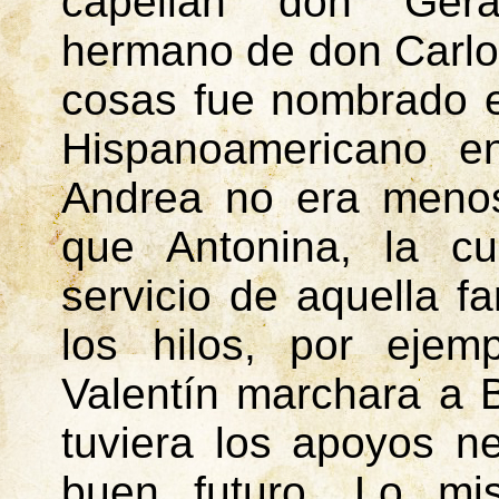
capellán don Gera
hermano de don Carlos
cosas fue nombrado e
Hispanoamericano e
Andrea no era menos 
que Antonina, la cu
servicio de aquella fa
los hilos, por ejem
Valentín marchara a 
tuviera los apoyos n
buen futuro. Lo mi