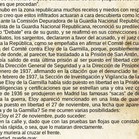
nes que procedan”.
a hubo en la zona republicana muchos recelos y miedos con resp
no creo que estos infiltrados actuaran a cara descubierta como l
e ante la Comisión Depuradora de la Guardia Nacional Republic
scista de la Guardia Nacional Republicana, reconoció su predilec
o “Debate” era de su gusto, y se reafirmó en sus convicciones 
tos, los sargentos, declararon a favor del acusado, y el juez 
para la República, como se empeñaba en afirmar el Comité del cua
 del Comité contra Eloy de la Garmilla, porque, posiblemente
, de donde, al parecer, fue trasladado a la Prisión de San Antó
bía salido de esta última prisión al ser puesto en libertad 
a Dirección General de Seguridad y a la Dirección de Prisione
 enero de 1937, afirmando en la citación que el denunciado se
de febrero de 1937, la Sección de Investigación y Vigilancia de
 Eloy de la Garmilla había sido puesto en libertad en la Pris
 diligencias y certificaciones que se estrellan una y otra vez
re de 1936 se produjeron en Madrid las famosas “sacas” de det
 la guerra, Eloy apareció
mencionado
en una lista de guar
ra puesto en libertad el 27 de noviembre, una fecha que apar
 y de la Garmilla? Se me ocurren varias posibilidades:
 Eloy el 27 de noviembre, pudo suceder:
 la calle y, dado que con las pruebas tan flojas que constab
más rápida, o sea, que lo mataran directamente.
 muriera al cruzar el frente.
bertad, puede que: