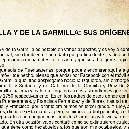
LLA Y DE LA GARMILLA: SUS ORÍGEN
y de la Garmilla es notable en varios aspectos, y os voy a con
special, sino también de heredarlo por partida doble. Dado que
ntepasados con parentesco cercano, y que su árbol genealógico r
bol.
 que sois de
Puentearenas
, porque podéis encontrar aquí a al
l móvil (de hecho, pienso que andar por Facebook con el móvil e
 Garmilla que, tras desplegarse hacia la izquierda, sin embar
armilla y Sedano, y de Catalina de la Garmilla y Ruiz de
rmilla, paterna y materna, llegamos a dos ascendientes que so
y 1750 respectivamente. Es en los padres de estos donde conflu
n
Puentearenas
, y Francisca Fernández y de Torres, natural d
l y Francisca, por lo tanto era primos en tercer grado. Y Eloy, 
s, dicho de esta manera, pero, si miráis el árbol genealógico, 
tepasados que compartimos todos los
Garmillas
valdivielsanos,
do. En otra ocasión ya os contaré cómo se extinguieron cualesq
y, que tiene como
hexabuelos
a los que son mis
octabuelos
, y