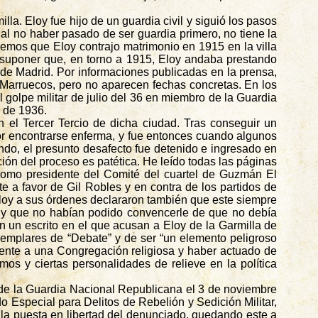
la. Eloy fue hijo de un guardia civil y siguió los pasos
l no haber pasado de ser guardia primero, no tiene la
abemos que Eloy contrajo matrimonio en 1915 en la villa
 suponer que, en torno a 1915, Eloy andaba prestando
a de Madrid. Por informaciones publicadas en la prensa,
e Marruecos, pero no aparecen fechas concretas. En los
golpe militar de julio del 36 en miembro de la Guardia
o de 1936.
 el Tercer Tercio de dicha ciudad. Tras conseguir un
por encontrarse enferma, y fue entonces cuando algunos
do, el presunto desafecto fue detenido e ingresado en
ción del proceso es patética. He leído todas las páginas
 como presidente del Comité del cuartel de Guzmán El
a favor de Gil Robles y en contra de los partidos de
Eloy a sus órdenes declararon también que este siempre
 y que no habían podido convencerle de que no debía
 un escrito en el que acusan a Eloy de la Garmilla de
jemplares de “Debate” y de ser “un elemento peligroso
ciente a una Congregación religiosa y haber actuado de
os y ciertas personalidades de relieve en la política
uto de la Guardia Nacional Republicana el 3 de noviembre
 Especial para Delitos de Rebelión y Sedición Militar,
 la puesta en libertad del denunciado, quedando este a