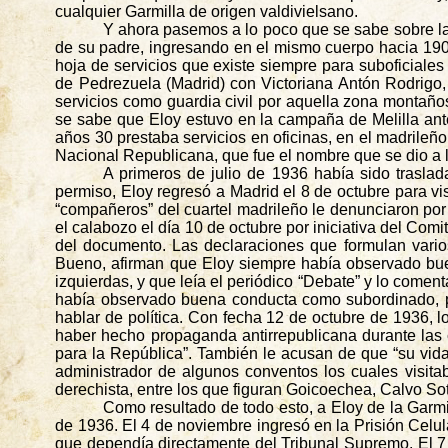
cualquier Garmilla de origen
valdivielsano
.
Y ahora pasemos a lo poco que se sabe sobre la vi
de su padre, ingresando en el mismo cuerpo hacia 190
hoja de servicios que existe siempre para suboficiales
de Pedrezuela (Madrid) con Victoriana Antón Rodrigo
servicios como guardia civil por aquella zona montaño
se sabe que Eloy estuvo en la campaña de Melilla ante
años 30 prestaba servicios en oficinas, en el madrileñ
Nacional Republicana, que fue el nombre que se dio a l
A primeros de julio de 1936 había sido trasla
permiso, Eloy regresó a Madrid el 8 de octubre para vi
“compañeros” del cuartel madrileño le denunciaron por
el calabozo el día 10 de octubre por iniciativa del Com
del documento. Las declaraciones que formulan vario
Bueno, afirman que Eloy siempre había observado bue
izquierdas, y que leía el periódico “Debate” y lo com
había observado buena conducta como subordinado, pe
hablar de política. Con fecha 12 de octubre de 1936, 
haber hecho propaganda antirrepublicana durante las 
para la República”. También le acusan de que “su vida
administrador de algunos conventos los cuales visita
derechista, entre los que figuran Goicoechea, Calvo Sot
Como resultado de todo esto, a Eloy de la Garmill
de 1936. El 4 de noviembre ingresó en la Prisión Celul
que dependía directamente del Tribunal Supremo. El 7 