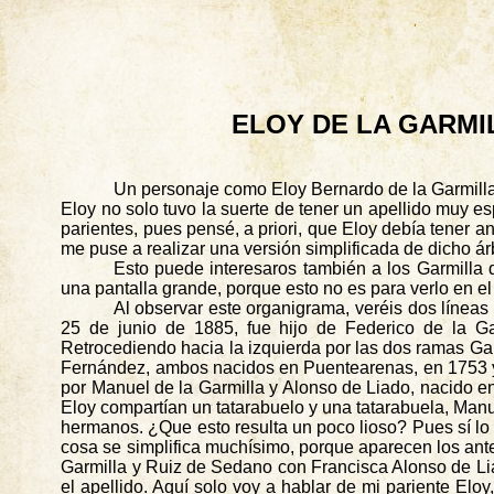
ELOY DE LA GARMI
Un personaje como Eloy Bernardo de la Garmilla 
Eloy no solo tuvo la suerte de tener un apellido muy e
parientes, pues pensé, a priori, que Eloy debía tener a
me puse a realizar una versión simplificada de dicho ár
Esto puede interesaros también a los Garmilla
una pantalla grande, porque esto no es para verlo en e
Al observar este organigrama, veréis dos líneas
25 de junio de 1885, fue hijo de Federico de la G
Retrocediendo hacia la izquierda por las dos ramas Ga
Fernández, ambos nacidos en
Puentearenas
, en 1753 
por Manuel de la Garmilla y Alonso de Liado, nacido e
Eloy compartían un tatarabuelo y una tatarabuela, Manue
hermanos. ¿Que esto resulta un poco lioso? Pues sí lo e
cosa se simplifica muchísimo, porque aparecen los an
Garmilla y Ruiz de Sedano con Francisca Alonso de Lia
el apellido. Aquí solo voy a hablar de mi pariente Elo