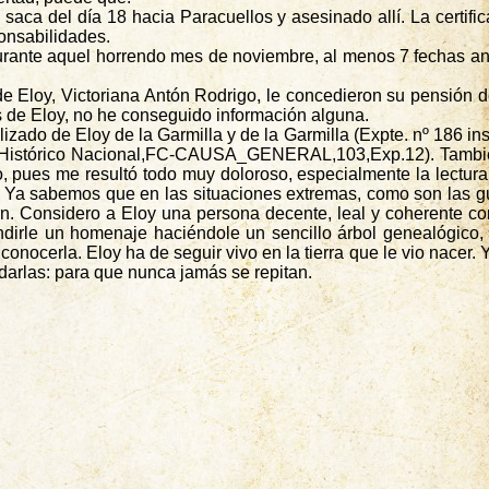
a saca del día 18 hacia
Paracuellos
y asesinado allí. La certifi
onsabilidades.
urante aquel horrendo mes de noviembre, al menos 7 fechas ant
 de Eloy, Victoriana Antón Rodrigo, le concedieron su pensión
os de Eloy, no he conseguido información alguna.
zado de Eloy de la Garmilla y de la Garmilla (
Expte
. nº 186 i
Histórico Nacional
,FC
-CAUSA_GENERAL,103,Exp.12). También 
o, pues me resultó todo muy doloroso, especialmente la lectura
e. Ya sabemos que en las situaciones extremas, como son las g
ren. Considero a Eloy una persona decente, leal y coherente con
dirle un homenaje haciéndole un sencillo árbol genealógico, q
conocerla. Eloy ha de seguir vivo en la tierra que le vio nacer.
darlas: para que nunca jamás se repitan.