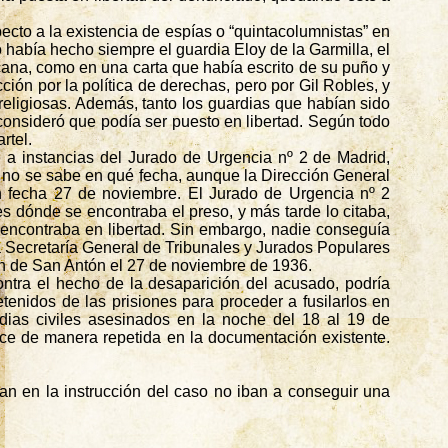
ecto a la existencia de espías o “quintacolumnistas” en
o había hecho siempre el guardia Eloy de la Garmilla, el
ana, como en una carta que había escrito de su puño y
ción por la política de derechas, pero por Gil Robles, y
religiosas. Además, tanto los guardias que habían sido
consideró que podía ser puesto en libertad. Según todo
rtel.
 a instancias del Jurado de Urgencia nº 2 de Madrid,
n, no se sabe en qué fecha, aunque la Dirección General
con fecha 27 de noviembre. El Jurado de Urgencia nº 2
s dónde se encontraba el preso, y más tarde lo citaba,
 encontraba en libertad. Sin embargo, nadie conseguía
 la Secretaría General de Tribunales y Jurados Populares
ión de San Antón el 27 de noviembre de 1936.
 contra el hecho de la desaparición del acusado, podría
enidos de las prisiones para proceder a fusilarlos en
dias civiles asesinados en la noche del 18 al 19 de
ece de manera repetida en la documentación existente.
an en la instrucción del caso no iban a conseguir una