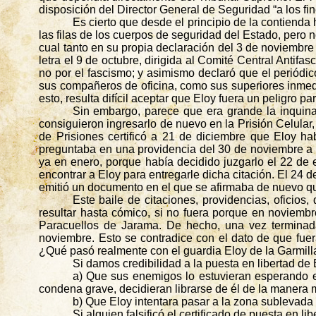
disposición del Director General de Seguridad “a los fi
Es cierto que desde el principio de la contiend
las filas de los cuerpos de seguridad del Estado, pero 
cual tanto en su propia declaración del 3 de noviembr
letra el 9 de octubre, dirigida al Comité Central Antifa
no por el fascismo; y asimismo declaró que el periódic
sus compañeros de oficina, como sus superiores inmedia
esto, resulta difícil aceptar que Eloy fuera un peligro 
Sin embargo, parece que era grande la inquina
consiguieron ingresarlo de nuevo en la Prisión Celular
de Prisiones certificó a 21 de diciembre que Eloy ha
preguntaba en una providencia del 30 de noviembre a l
ya en enero, porque había decidido juzgarlo el 22 de
encontrar a Eloy para entregarle dicha citación. El 24 
emitió un documento en el que se afirmaba de nuevo que
Este baile de citaciones, providencias, oficios,
resultar hasta cómico, si no fuera porque en noviemb
Paracuellos
de Jarama. De hecho, una vez terminada
noviembre. Esto se contradice con el dato de que fue
¿Qué pasó realmente con el guardia Eloy de la Garmilla
Si damos credibilidad a la puesta en libertad de
a) Que sus enemigos lo estuvieran esperando en
condena grave, decidieran librarse de él de la manera 
b) Que Eloy intentara pasar a la zona sublevada y
Si alguien falsificó el certificado de puesta en li