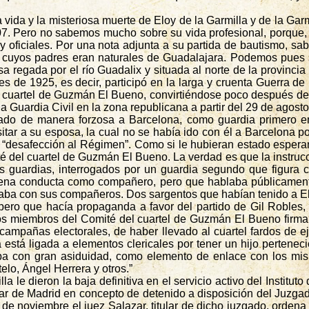
da y la misteriosa muerte de Eloy de la Garmilla y de la Garmil
7. Pero no sabemos mucho sobre su vida profesional, porque, a
 y oficiales. Por una nota adjunta a su partida de bautismo, s
, cuyos padres eran naturales de Guadalajara. Podemos pues
sa regada por el río
Guadalix
y situada al norte de la provinci
s de 1925, es decir, participó en la larga y cruenta Guerra d
o cuartel de Guzmán El Bueno, convirtiéndose poco después del 
a Guardia Civil en la zona republicana a partir del 29 de agost
dado de manera forzosa a Barcelona, como guardia primero en
sitar a su esposa, la cual no se había ido con él a Barcelona 
 “desafección al Régimen”. Como si le hubieran estado esperan
ité del cuartel de Guzmán El Bueno. La verdad es que la instruc
s guardias, interrogados por un guardia segundo que figura
na conducta como compañero, pero que hablaba públicamente 
entaba con sus compañeros. Dos sargentos que habían tenido a 
ro que hacía propaganda a favor del partido de Gil Robles,
los miembros del Comité del cuartel de Guzmán El Bueno firman
campañas electorales, de haber llevado al cuartel fardos de e
 está ligada a elementos clericales por tener un hijo pertene
ba con gran asiduidad, como elemento de enlace con los mism
elo, Ángel Herrera y otros.”
a le dieron la baja definitiva en el servicio activo del Instit
ar de Madrid en concepto de detenido a disposición del Juzgado
de noviembre el juez Salazar, titular de dicho juzgado, ordena