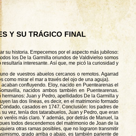
ES Y SU TRÁGICO FINAL
tar su historia. Empecemos por el aspecto más jubiloso:
 todos los De la Garmilla oriundos de Valdivielso somos
esultaría interesante. Así que, me picó la curiosidad y
guno de vuestros abuelos cercanos o remotos. Agarrad
s como mirar el mar a través del ojo de una aguja).
go acaban confluyendo. Eloy, nacido en
Puentearenas
el
Somavilla
, nacidos ambos también en
Puentearenas
.
n hermanos: Juan y Pedro, apellidados De la Garmilla y
yen las dos líneas, es decir, en el matrimonio formado
e Condado, casados en 1747. Conclusión: los padres de
a su vez, tenía dos tatarabuelos, Juan y Pedro, que eran
lo veréis más claro. Y además, por detrás de Manuel, la
 pues todos descendemos del matrimonio de Joan de la
uiera otras ramas posibles, que no lograron transmitir
 asimismo, grado arriba o abajo, es también pariente de