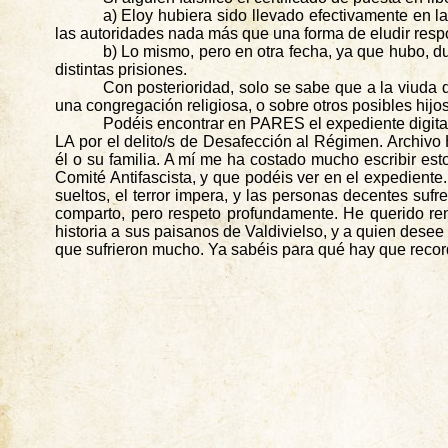
a) Eloy hubiera sido llevado efectivamente en l
las autoridades nada más que una forma de eludir resp
b) Lo mismo, pero en otra fecha, ya que hubo, d
distintas prisiones.
Con posterioridad, solo se sabe que a la viuda
una congregación religiosa, o sobre otros posibles hij
Podéis encontrar en PARES el expediente digitali
LA por el delito/s de Desafección al Régimen. Archivo 
él o su familia. A mí me ha costado mucho escribir est
Comité Antifascista, y que podéis ver en el expedient
sueltos, el terror impera, y las personas decentes suf
comparto, pero respeto profundamente. He querido ren
historia a sus paisanos de Valdivielso, y a quien desee 
que sufrieron mucho. Ya sabéis para qué hay que recor