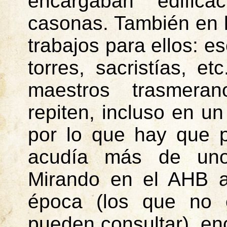
encargaban edific
casonas. También en 
trabajos para ellos: es
torres, sacristías, e
maestros trasmera
repiten, incluso en u
por lo que hay que 
acudía más de uno
Mirando en el AHB aq
época (los que no 
pueden consultar), e