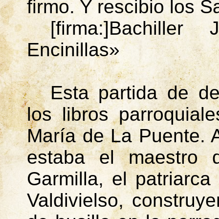
firmo. Y
rescibio
los S
[
firma
:]Bachille
Encinillas»
Esta partida de d
los libros parroquial
María de La Puente. 
estaba el maestro 
Garmilla, el patriarc
Valdivielso, construy