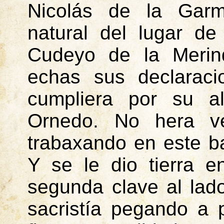
Nicolás de la Garmil
natural del lugar d
Cudeyo
de la Meri
echas sus declarac
cumpliera por su a
Ornedo
. No
hera
ve
trabaxando
en este
b
Y se le dio tierra e
segunda clave al lad
sacristía pegando a 