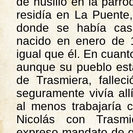
de husillo en la parr
residía en La Puente
donde se había cas
nacido en enero de 
igual que él. En cuant
aunque su pueblo est
de
Trasmiera
, falle
seguramente vivía all
al menos trabajaría 
Nicolás con
Trasmi
expreso mandato de q