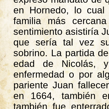
en
Hornedo
, lo cua
familia más cercana 
sentimiento asistiría J
que sería tal vez 
sobrino. La partida d
edad de Nicolás, 
enfermedad o por alg
pariente Juan fallece
en 1664, también e
también fue enterrad