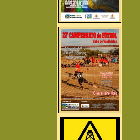
.
.
.
.
.
.