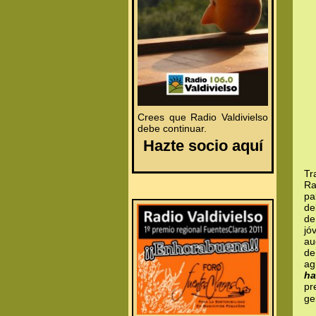
.
.
Crees que Radio Valdivielso
debe continuar.
.
Hazte socio aquí
Tr
Ra
pa
de
de
jó
au
de
ag
ha
pr
ge