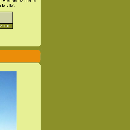
el Hernández con el
a villa'.
nio2010