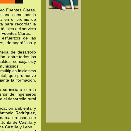
oro Fuentes Claras.
pozano como por la
as en el premio de
a para recordar la
écnico del servicio
o Fuentes Claras.
 esfuerzos de las
es, demográficas y
eria de desarrollo
ción entre todos los
caldes, concejales y
municipios.
ltiples iniciativas
ental, que promueve
ante la formación,
se iniciará con la
rior de Ingenieros
el desarrollo rural
ucación ambiental y
Antonio Rodríguez,
omarca orensana de
Junta de Castilla y
e Castilla y León.