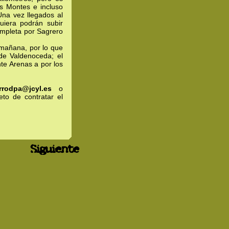
os Montes e incluso
 Una vez llegados al
uiera podrán subir
completa por Sagrero
mañana, por lo que
de Valdenoceda; el
te Arenas a por los
rrodpa@jcyl.es
o
eto de contratar el
Siguiente