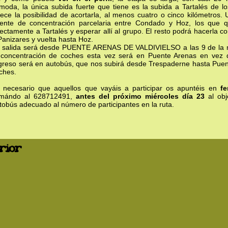
moda, la única subida fuerte que tiene es la subida a Tartalés de l
rece la posibilidad de acortarla, al menos cuatro o cinco kilómetros.
ente de concentración parcelaria entre Condado y Hoz, los que q
rectamente a Tartalés y esperar allí al grupo. El resto podrá hacerla 
Panizares y vuelta hasta Hoz.
 salida será desde PUENTE ARENAS DE VALDIVIELSO a las 9 de la 
 concentración de coches esta vez será en Puente Arenas en vez 
greso será en autobús, que nos subirá desde Trespaderne hasta Puen
ches.
 necesario que aquellos que vayáis a participar os apuntéis en
fe
amándo al 628712491,
antes del próximo miércoles día 23
al obj
tobús adecuado al número de participantes en la ruta.
rior