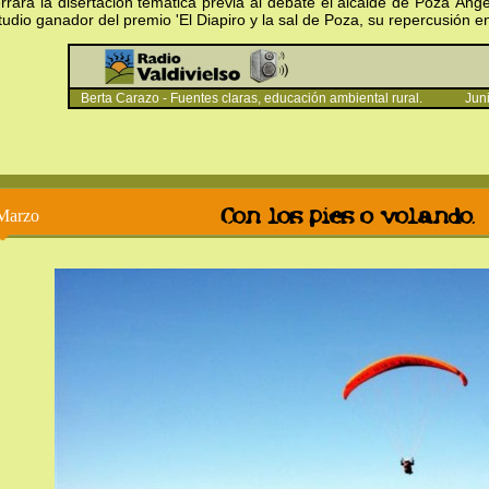
rrará la disertación temática previa al debate el alcalde de Poza Áng
tudio ganador del premio 'El Diapiro y la sal de Poza, su repercusión en l
Berta Carazo - Fuentes claras, educación ambiental rural. Ju
Con los pies o volando.
Marzo