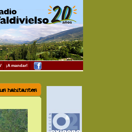
V
¡A mandar!
sus habitantes