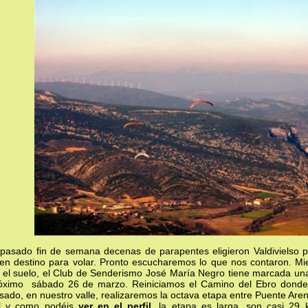
 pasado fin de semana decenas de parapentes eligieron Valdivielso 
en destino para volar. Pronto escucharemos lo que nos contaron. Mie
 el suelo, el Club de Senderismo José María Negro tiene marcada una
óximo sábado 26 de marzo. Reiniciamos el Camino del Ebro donde
sado, en nuestro valle, realizaremos la octava etapa entre Puente Are
l y como podéis
ver en el perfil
, la etapa es larga, son casi 29 