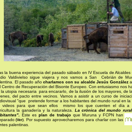
as la buena experiencia del pasado sábado en IV Escuela de Alcaldes
dio Valdivielso sigue viajera y nos vamos a San Cebrián de Mu
lentina. El pasado año
charlamos con su alcalde Jesús González
a
l Centro de Recuperación del Bisonte Europeo. Con entusiasmo nos habl
 la utopia necesaria para encararlo, de la ilusión de los mayores, de 
venes, del pacto entre vecinos. Vamos a asistir a un curso de iniciac
diovisual "que pretende formar a los habitantes del mundo rural en la
 videos para que sean ellos mismo los que cuenten el día a 
ricultura la ganadería y la naturaleza.
La crónica del mundo rura
bitantes".
Este es
plan de trabajo
que Muruna y FCPN han
eparado
. Por supuesto aprovecharemos para charlar con las
(Ver)
ntes palentinas.