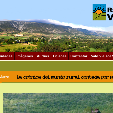
vidades
Imágenes
Audios
Enlaces
Contactar
ValdivielsoT
La crónica del mundo rural contada por 
Marzo