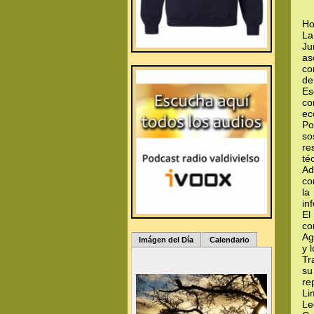
Ho
La
Ju
as
co
de
Es
co
ec
Po
so
re
té
Ad
co
la
in
El
co
Ag
Imágen del Día
Calendario
y 
Tr
su
re
Li
Le