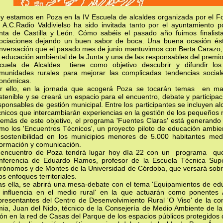
y estamos en Poza en la IV Escuela de alcaldes organizada por el F
 A.C.Radio Valdivielso ha sido invitada tanto por el ayuntamiento 
nta de Castilla y León. Cómo sabéis el pasado año fuimos finalist
ociaciones dejando un buen sabor de boca. Una buena ocasión ést
nversación que el pasado mes de junio mantuvimos con Berta Carazo, t
 educación ambiental de la Junta y una de las responsables del premi
cuela de Alcaldes tiene como objetivo descubrir y difundir los
munidades rurales para mejorar las complicadas tendencias social
onómicas.
r ello, en la jornada que acogerá Poza se tocarán temas en mat
stenible y se creará un espacio para el encuentro, debate y participa
sponsables de gestión municipal. Entre los participantes se incluyen al
cnicos que intercambiarán experiencias en la gestión de los pequeños 
emás de este objetivo, el programa 'Fuentes Claras' está generando mú
mo los 'Encuentros Técnicos', un proyecto piloto de educación ambi
 sostenibilidad en los municipios menores de 5.000 habitantes medi
formación y comunicación.
 encuentro de Poza tendrá lugar hoy día 22 con un programa que 
nferencia de Eduardo Ramos, profesor de la Escuela Técnica Supe
rónomos y de Montes de la Universidad de Córdoba, que versará sobre 
los enfoques territoriales.
as ella, se abrirá una mesa-debate con el tema 'Equipamientos de ed
 influencia en el medio rural' en la que actuarán como ponentes 
presentantes del Centro de Desenvolvimiento Rural 'O Viso' de la c
mia, Juan del Nido, técnico de la Consejería de Medio Ambiente de la 
ón en la red de Casas del Parque de los espacios públicos protegidos d