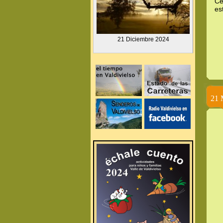
Ce
es
.
21 Diciembre
2024
.
.
21 
.
.
.