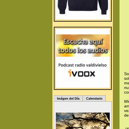
So
so
me
nu
co
Imágen del Día
Calendario
Mi
am
ve
de