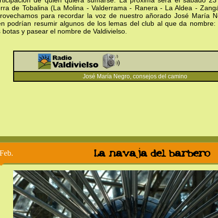
rticipación de quien quiera sumarse. La próxima será el sábado 23 
erra de Tobalina (La Molina - Valderrama - Ranera - La Aldea - Zang
rovechamos para recordar la voz de nuestro añorado José María N
en podrían resumir algunos de los lemas del club al que da nombre:
s botas y pasear el nombre de Valdivielso.
José María Negro, consejos del camino
La navaja del barbero
Feb.