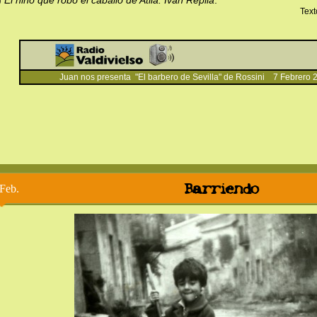
)
El niño que robó el caballo de Atila. Iván Repila
.
Text
Juan nos presenta "El barbero de Sevilla" de Rossini 7 Febrero 
Barriendo
Feb.