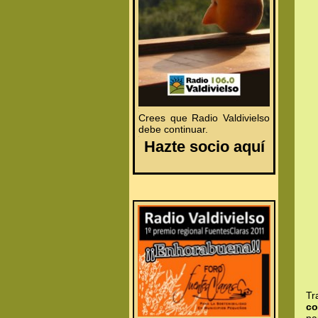
.
.
Crees que Radio Valdivielso
debe continuar.
.
Hazte socio aquí
Tr
co