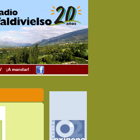
V
¡A mandar!