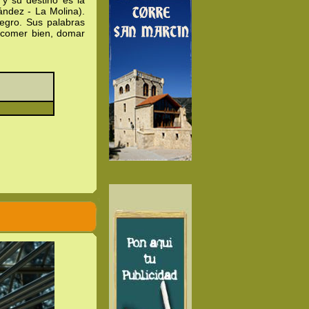
y su destino es la
ández - La Molina).
egro. Sus palabras
 comer bien, domar