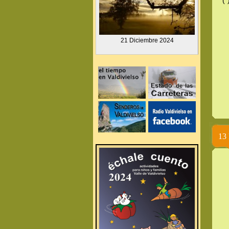
(*
.
21 Diciembre
2024
.
.
13 
.
.
.