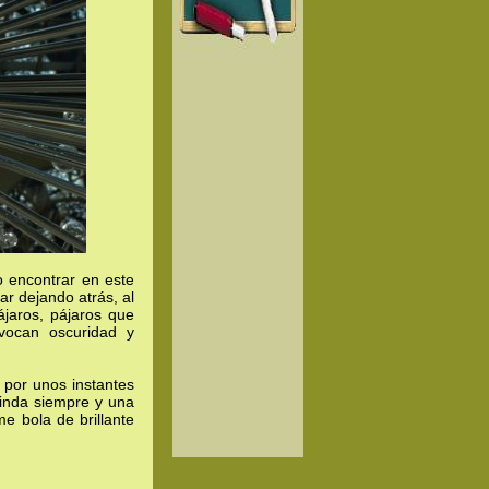
o encontrar en este
 dejando atrás, al
jaros, pájaros que
vocan oscuridad y
 por unos instantes
inda siempre y una
e bola de brillante