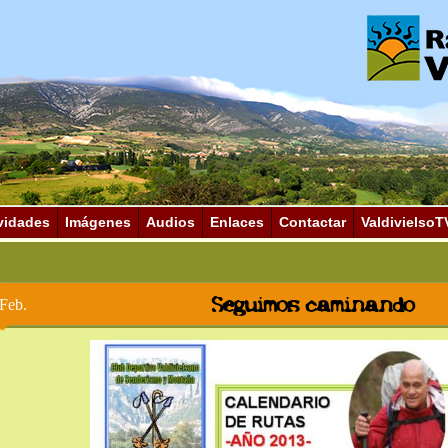
vidades
Imágenes
Audios
Enlaces
Contactar
ValdivielsoT
Seguimos caminando
Feb.