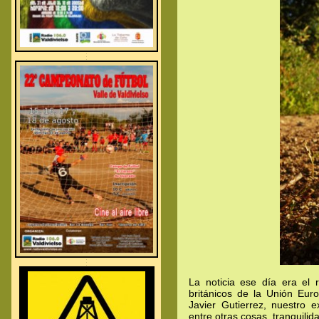
.
.
.
.
.
.
La noticia ese día era el 
británicos de la Unión Eu
Javier Gutierrez, nuestro 
entre otras cosas, tranquili