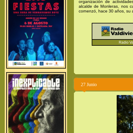
organización de actividade
alcalde de Monleras, nos c
comenzó, hace 30 años, su a
Radio Val
.
.
.
27 Junio