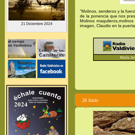
"Molinos, senderos y la fuerz
de la ponencia que nos pres
Molinos maquileros,molinos 
.
21 Diciembre
2024
imagen, Claudio en la puerta
.
.
María Jesú
.
.
.
28 Junio