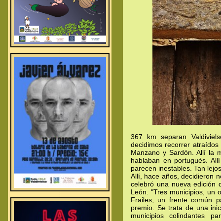
.
.
.
367 km separan Valdiviel
decidimos recorrer atraídos
Manzano y Sardón. Allí la 
hablaban en portugués. Allí
parecen inestables. Tan lejo
Allí, hace años, decidieron n
celebró una nueva edición d
León. "Tres municipios, un 
.
.
.
Frailes, un frente común p
premio. Se trata de una inic
municipios colindantes pa