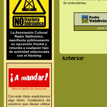
de entenderlas.
Javier G
.
.
La Asociación Cultural
Radio Valdivielso,
manifiesta públicamente
su oposición frontal y
rotunda a cualquier tipo
de actividad relacionada
con el
fracking
Anterior
.
.
.
.
Mira el tablón de anuncios
Con este título explicitamos
algo obvio. Cualquiera de
vosotros que desee utilizar