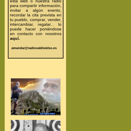
esta web o nuestra radio
para compartir información,
invitar a algún evento,
recordar la cita prevista en
tu pueblo, comprar, vender,
intercambiar, regalar... lo
puede hacer poniéndose
en contacto con nosotros
aquí.
amandar@radiovaldivielso.es
.
.
.