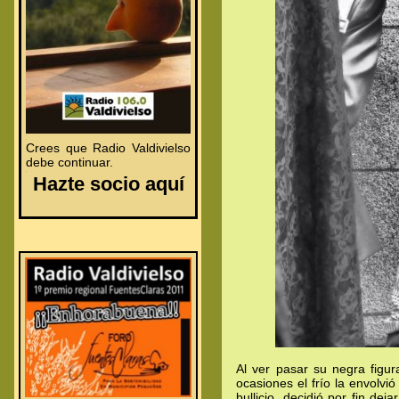
.
.
Crees que Radio Valdivielso
debe continuar.
.
Hazte socio aquí
Al ver pasar su negra figu
ocasiones el frío la envolv
bullicio, decidió por fin de