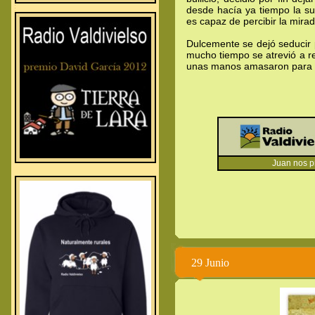
.
desde hacía ya tiempo la su
.
.
es capaz de percibir la mirad
Dulcemente se dejó seducir p
mucho tiempo se atrevió a re
unas manos amasaron para el
Juan nos prese
29 Junio