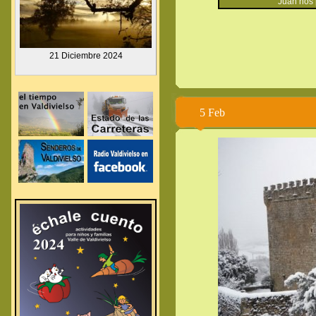
Juan nos pre
.
21 Diciembre
2024
.
.
5 Feb
.
.
.