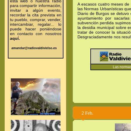
esta web o nuestra radio
A escasos cuatro meses de l
para compartir información,
las Normas Urbanísticas qu
invitar a algún evento,
Diario de Burgos se detuvo 
recordar la cita prevista en
ayuntamiento por sacarla
tu pueblo, comprar, vender,
subvención perdida supimos 
intercambiar, regalar... lo
la desidia municipal sobre 
puede hacer poniéndose
tratar de conocer la situaci
en contacto con nosotros
Desgraciadamente nos result
aquí.
amandar@radiovaldivielso.es
.
.
.
Las normas u
2 Feb.