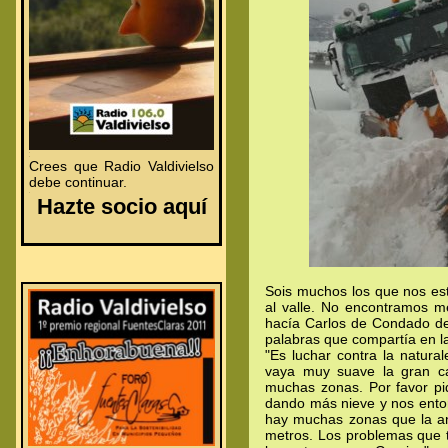
.
.
Crees que Radio Valdivielso
debe continuar.
.
Hazte socio aquí
Sois muchos los que nos est
al valle. No encontramos m
hacía Carlos de Condado des
palabras que compartía en la
"Es luchar contra la natur
vaya muy suave la gran c
muchas zonas. Por favor pi
dando más nieve y nos entor
hay muchas zonas que la an
metros. Los problemas que 