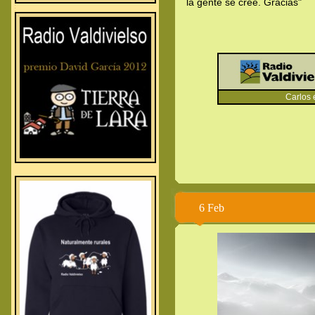
la gente se cree. Gracias"
.
.
.
Carlos en
6 Feb