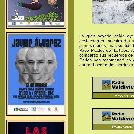
.
.
.
La gran nevada caída aye
destacado en nuestro día a
somos menos, más sentido ti
Paco Prados de Tartalés. A
compartió sus recuerdos de 
Carlos nos recomendó no c
querer hacer oídos sordos a
Paco de T
.
.
.
Radio Valdivie