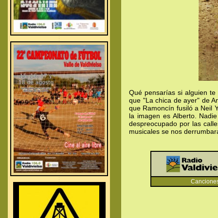
.
.
.
Qué pensarías si alguien te 
que "La chica de ayer" de A
que Ramoncín fusiló a Neil 
la imagen es Alberto. Nadi
despreocupado por las call
musicales se nos derrumbar
.
.
Canciones con
.