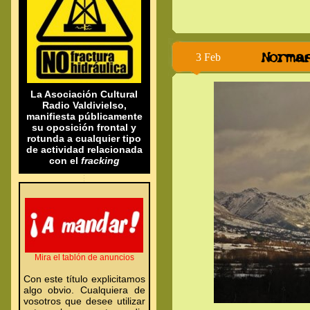
Norma
3 Feb
.
.
La Asociación Cultural
Radio Valdivielso,
manifiesta públicamente
su oposición frontal y
rotunda a cualquier tipo
de actividad relacionada
con el
fracking
.
.
.
.
Mira el tablón de anuncios
Con este título explicitamos
algo obvio. Cualquiera de
vosotros que desee utilizar