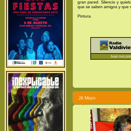
gran pared. Silencio y quiet
que se saben amigos y que nu
Pintura.
Juan nos pres
.
.
.
26 Mayo