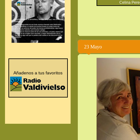
Celina Pereda:
23 Mayo
.
.
Añadenos a tus favoritos