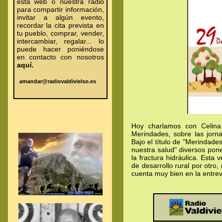
esta web o nuestra radio
para compartir información,
invitar a algún evento,
recordar la cita prevista en
tu pueblo, comprar, vender,
intercambiar, regalar... lo
puede hacer poniéndose
en contacto con nosotros
aquí.
amandar@radiovaldivielso.es
.
.
.
Hoy charlamos con Celina
Merindades, sobre las jorn
Bajo el título de "Merindade
nuestra salud" diversos pone
la fractura hidráulica. Esta
de desarrollo rural por otro
cuenta muy bien en la entrev