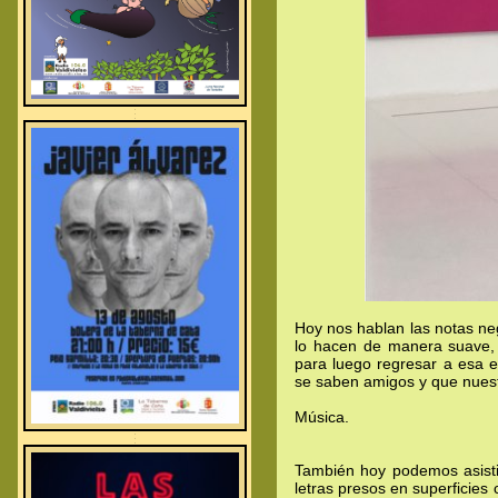
.
.
.
Hoy nos hablan las notas neg
lo hacen de manera suave, 
para luego regresar a esa e
se saben amigos y que nuest
Música.
.
.
.
También hoy podemos asisti
letras presos en superficie