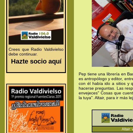
.
.
Crees que Radio Valdivielso
debe continuar.
.
Hazte socio aquí
Pep tiene una librería en B
es antropólogo y editor, ent
con él había ido a sitios y
hacerse preguntas. Las resp
envejeces" Cosas que cuenta 
la tuya". Altair, para ir más le
Altair