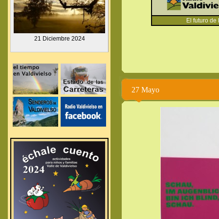
El futuro de
.
21 Diciembre
2024
.
.
27 Mayo
.
.
.