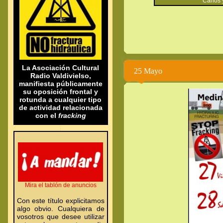
Carlos y 
.
.
La Asociación Cultural
25 Mayo
Radio Valdivielso,
manifiesta públicamente
su oposición frontal y
rotunda a cualquier tipo
de actividad relacionada
con el
fracking
.
.
.
.
Mira el tablón de anuncios
Con este título explicitamos
algo obvio. Cualquiera de
vosotros que desee utilizar