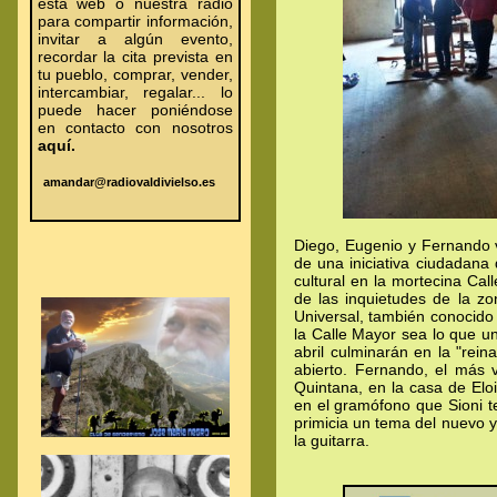
esta web o nuestra radio
para compartir información,
invitar a algún evento,
recordar la cita prevista en
tu pueblo, comprar, vender,
intercambiar, regalar... lo
puede hacer poniéndose
en contacto con nosotros
aquí.
amandar@radiovaldivielso.es
.
.
.
Diego, Eugenio y Fernando v
de una iniciativa ciudadana
cultural en la mortecina Cal
de las inquietudes de la z
Universal, también conocido
la Calle Mayor sea lo que un
abril culminarán en la "rein
abierto. Fernando, el más 
Quintana, en la casa de Elo
en el gramófono que Sioni t
primicia un tema del nuevo 
la guitarra.