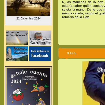
6, las manchas de la pez e
estaría saber quién construy
sujeta la mano. De lo que 
menos calada, según el gusto
romería de la Hoz.
.
21 Diciembre
2024
.
.
8 Feb.
.
.
.