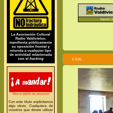
Ramón Soro
.
.
La Asociación Cultural
Radio Valdivielso,
manifiesta públicamente
su oposición frontal y
rotunda a cualquier tipo
de actividad relacionada
con el
fracking
6 Feb.
.
.
.
.
Mira el tablón de anuncios
Con este título explicitamos
algo obvio. Cualquiera de
vosotros que desee utilizar