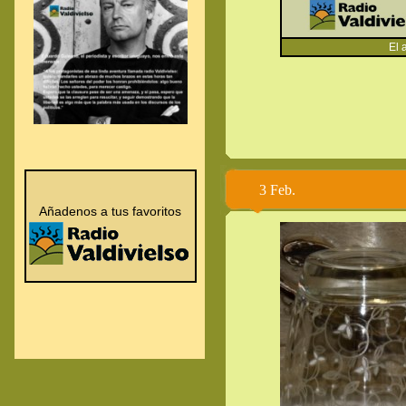
El at
3 Feb.
.
.
Añadenos a tus favoritos