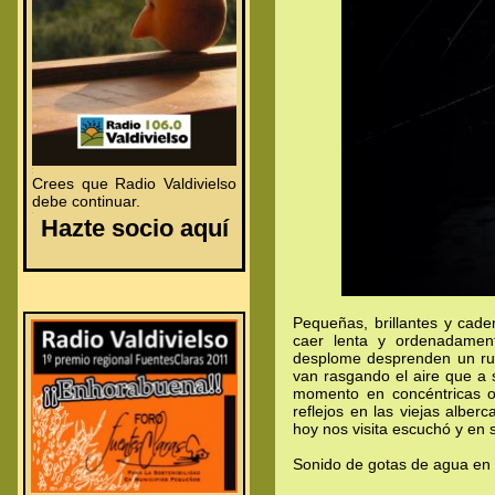
.
.
Crees que Radio Valdivielso
debe continuar.
.
Hazte socio aquí
Pequeñas, brillantes y cade
caer lenta y ordenadament
desplome desprenden un rum
van rasgando el aire que a s
momento en concéntricas o
reflejos en las viejas alber
hoy nos visita escuchó y en su
Sonido de gotas de agua en l