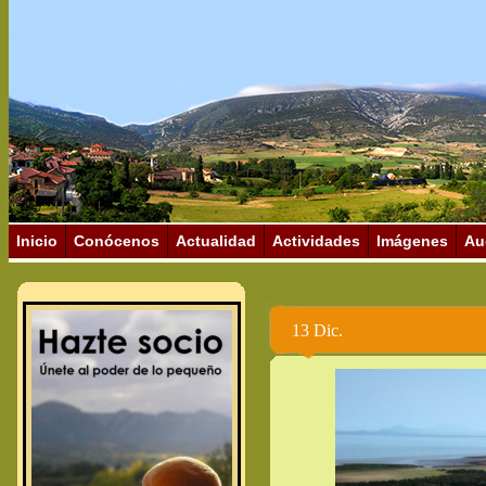
Inicio
Conócenos
Actualidad
Actividades
Imágenes
Au
13 Dic.