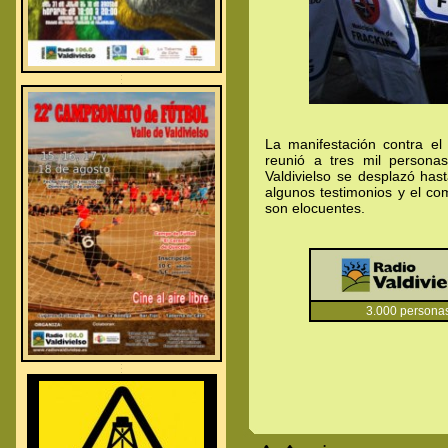
.
.
.
La manifestación contra e
reunió a tres mil persona
Valdivielso se desplazó has
algunos testimonios y el co
son elocuentes.
3.000 person
.
.
.