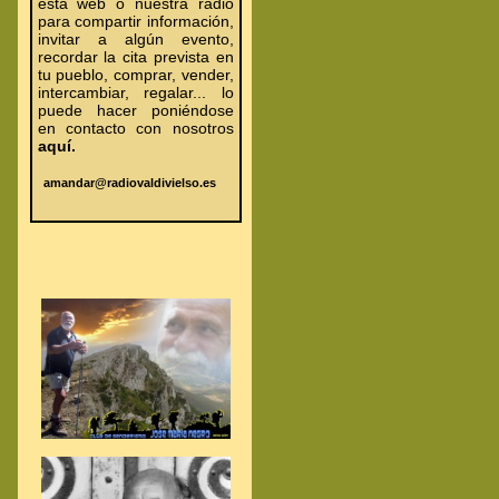
esta web o nuestra radio
para compartir información,
invitar a algún evento,
recordar la cita prevista en
tu pueblo, comprar, vender,
intercambiar, regalar... lo
puede hacer poniéndose
en contacto con nosotros
aquí.
amandar@radiovaldivielso.es
.
.
.