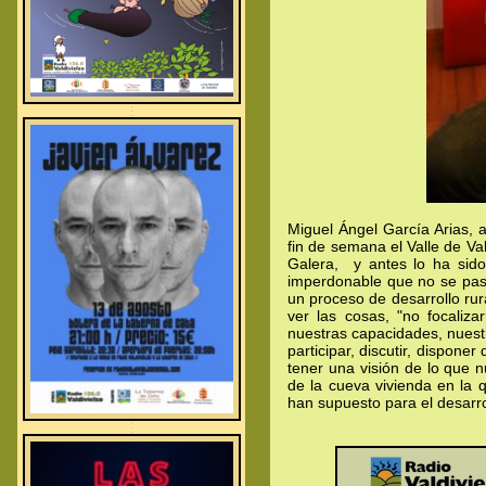
.
.
.
Miguel Ángel García Arias, 
fin de semana el Valle de Va
Galera, y antes lo ha sid
imperdonable que no se pasa
un proceso de desarrollo rur
ver las cosas, "no focaliza
nuestras capacidades, nuestr
participar, discutir, dispone
tener una visión de lo que
de la cueva vivienda en la 
han supuesto para el desarro
.
.
.