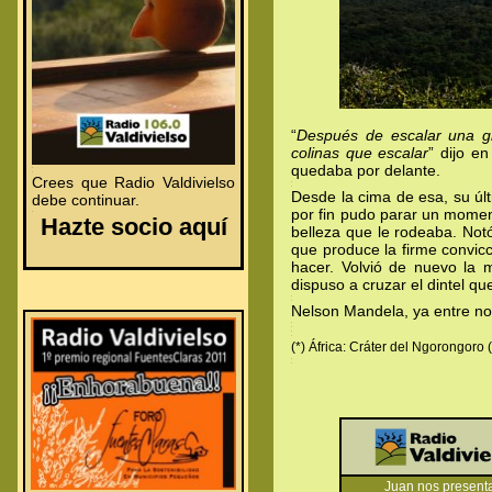
“
Después de escalar una g
colinas que escalar
” dijo e
quedaba por delante.
.
.
Crees que Radio Valdivielso
.
.
Desde la cima de esa, su últ
debe continuar.
por fin pudo parar un moment
.
Hazte socio aquí
belleza que le rodeaba. Notó
que produce la firme convic
hacer. Volvió de nuevo la 
dispuso a cruzar el dintel q
.
.
Nelson Mandela, ya entre no
.
.
.
.
(*) África: Cráter del Ngorongor
.
.
Juan nos presenta