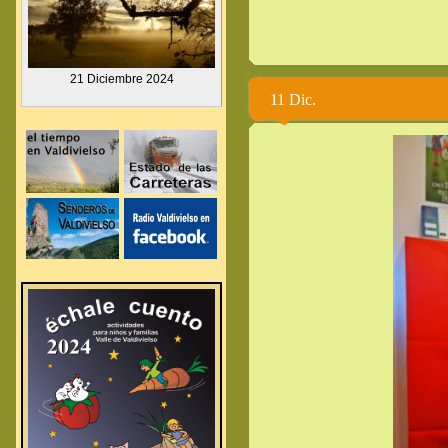
.
21 Diciembre
2024
11 Dic.
.
.
.
.
.