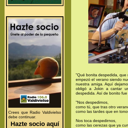
"Qué bonita despedida, que m
empezó el verano siendo nues
nuestra amiga. Aquí dejamo
obligó a Jokin a cantar u
despedida. Así de bonito fue
"Nos despedimos,
como tú, que tras otro verano
.
.
como las tardes que en tono
Crees que Radio Valdivielso
debe continuar.
Nos toca despedirnos,
.
Hazte socio aquí
como las cerezas que ya cum