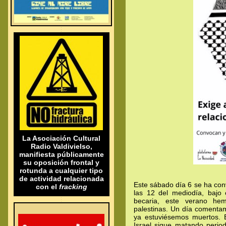
.
.
.
.
.
La Asociación Cultural
Radio Valdivielso,
manifiesta públicamente
su oposición frontal y
rotunda a cualquier tipo
de actividad relacionada
Este sábado día 6 se ha con
con el
fracking
las 12 del mediodía, bajo 
.
.
becaria, este verano hem
.
.
palestinas. Un día comenta
ya estuviésemos muertos. 
Israel sigue matando perio