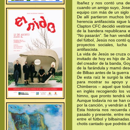
Ibañez y nos contó una de
.
.
cuando un amigo suyo, Jose 
.
equipo con más de un siglo 
De allí partieron muchos bri
herencia antifascista sigue 
Clapton CFC decidió vestirse
de la bandera republicana es
“No pasarán”. Se han vendid
del fútbol, Jesús nos contó
proyectos sociales, luch
antifascista.
La vida de Jesús se cruza c
invitado de hoy es hijo de 
del creador de la banda, Go
de la farándula y mamó desde
de Bilbao antes de la guerra c
De esta raíz le surgió la i
para mostrar su apoyo y a
Chimberos – aquel que todo
en inglés recogiendo los v
himno, que pronto tendrá vi
Aunque todavía no se han c
.
.
.
por la canción, y vendrán a 
Esta historia nos recuerda 
pasado y presente, entre me
entre el fútbol y bilbainada
chotis cantado que podréis d