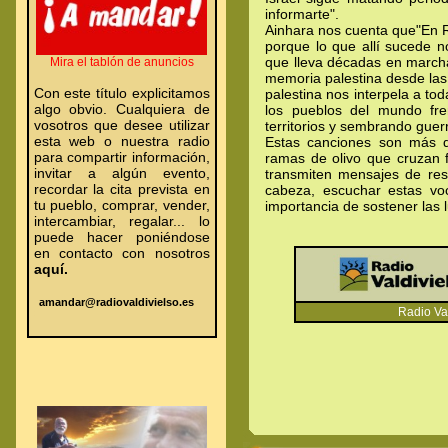
informarte".
Ainhara nos cuenta que"En Ra
porque lo que allí sucede n
que lleva décadas en march
Mira el tablón de anuncios
memoria palestina desde las
Con este título explicitamos
palestina nos interpela a tod
algo obvio. Cualquiera de
los pueblos del mundo fren
vosotros que desee utilizar
territorios y sembrando guerr
esta web o nuestra radio
Estas canciones son más q
para compartir información,
ramas de olivo que cruzan 
invitar a algún evento,
transmiten mensajes de res
recordar la cita prevista en
cabeza, escuchar estas vo
tu pueblo, comprar, vender,
importancia de sostener las l
intercambiar, regalar... lo
puede hacer poniéndose
en contacto con nosotros
aquí.
amandar@radiovaldivielso.es
.
Radio Valdiv
.
.