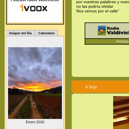
por vuestras palabras y vues
no las podría olvidar
Nos vemos por el valle"
Imágen del Día
Calendario
Ainhara -
4 Sept
.
Enero
2026