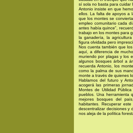
sí sola no basta para cuidar
Antonio insiste en que hem
ellos. La falta de apoyos a 
que los montes se conviert
empleo comunitario cada dí
antes había quince”, recuer
trabajo en los montes para g
la ganadería, la agricultura
figura olvidada pero impresci
Nos cuenta también que los 
aquí, a diferencia de mucho
muriendo por plagas y los ec
algunos bosques árbol a á
recuerda Antonio, los monte
como la palma de sus manos.
monte a través de quienes l
Hablamos del futuro y Anto
acogerá las primeras jorna
Montes de Utilidad Públi
pueblos. Una herramienta q
mejores bosques del país
habitantes. Recuperar este 
descentralizar decisiones y 
nos aleja de la política fores