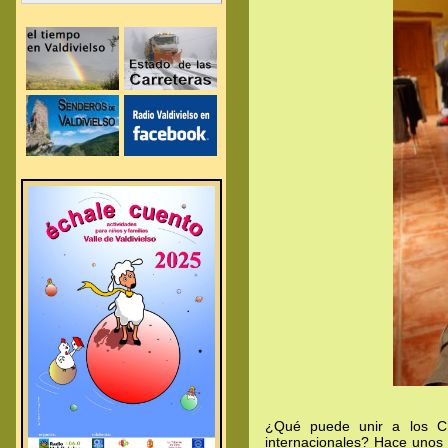
.
.
.
.
.
¿Qué puede unir a los Ch
internacionales? Hace unos 