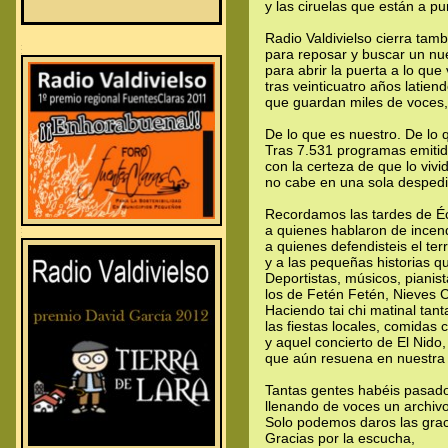
y las ciruelas que están a pu
Radio Valdivielso cierra tamb
.
.
para reposar y buscar un nu
.
para abrir la puerta a lo que
tras veinticuatro años latien
que guardan miles de voces, 
De lo que es nuestro. De lo 
Tras 7.531 programas emitid
con la certeza de que lo vivi
no cabe en una sola despedi
Recordamos las tardes de É
a quienes hablaron de incen
.
.
.
a quienes defendisteis el terr
y a las pequeñas historias q
Deportistas, músicos, pianist
los de Fetén Fetén, Nieves 
Haciendo tai chi matinal tant
las fiestas locales, comidas 
y aquel concierto de El Nido,
que aún resuena en nuestra
Tantas gentes habéis pasad
llenando de voces un archivo
Solo podemos daros las grac
Gracias por la escucha,