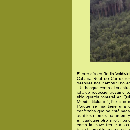
El otro día en Radio Valdivi
Cabaña Real de Carreteros
después nos hemos visto en 
"Un bosque como el nuestro t
jefa de redacción,resume p
sido guarda forestal en Qui
Mundo titulado “¿Por qué e
Porque se mantiene una c
confesaba que no está nada c
aquí los montes no arden, 
en cualquier otro sitio”, nos
como la clave frente a los
basada en el trueque que ha