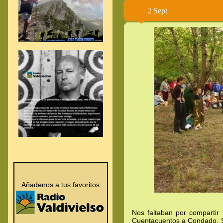
2 Sept
.
.
Añadenos a tus favoritos
Nos faltaban por compartir 
Cuentacuentos a Condado. Si